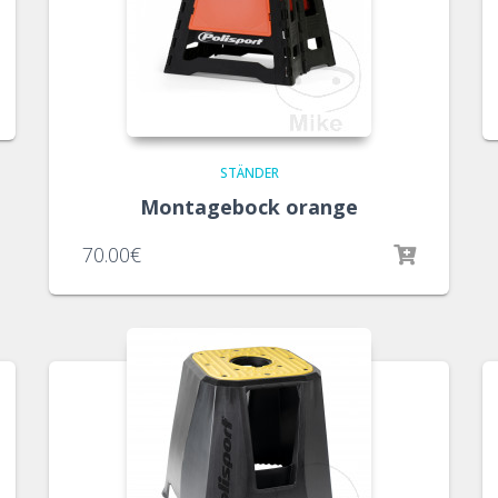
STÄNDER
Montagebock orange
70.00
€