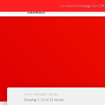
Die neue Homepage von ZSK-Ra
Home
/
Werkstatt
/ Ständer
Showing 1–12 of 23 results