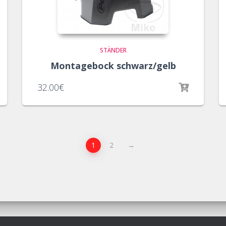
STÄNDER
Montagebock schwarz/gelb
32.00
€
1
2
→