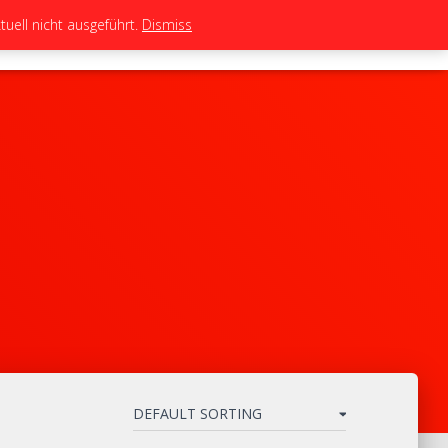
uell nicht ausgeführt.
Dismiss
TEAM
TUNING
BIKES
SHOP