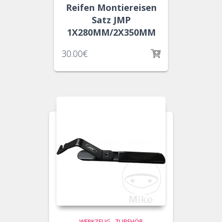
Reifen Montiereisen
Satz JMP
1X280MM/2X350MM
30.00
€
WERKZEUG
,
ZUBEHÖR