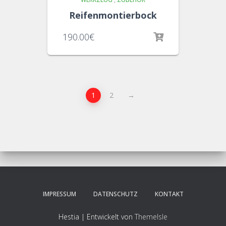
Reifenmontierbock
190.00
€
1
2
→
IMPRESSUM
DATENSCHUTZ
KONTAKT
Hestia | Entwickelt von
ThemeIsle