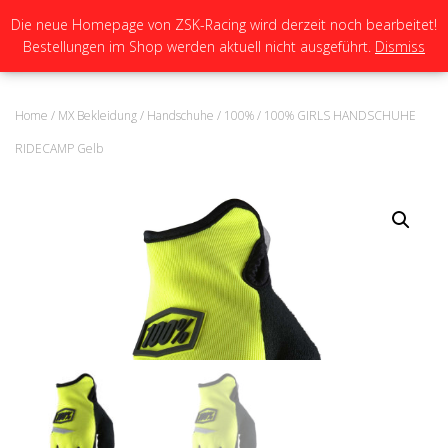
Die neue Homepage von ZSK-Racing wird derzeit noch bearbeitet!
Bestellungen im Shop werden aktuell nicht ausgeführt.
Dismiss
N
A
V
I
Home
/
MX Bekleidung
/
Handschuhe
/
100%
/ 100% GIRLS HANDSCHUHE
G
A
RIDECAMP Gelb
T
I
O
N
U
M
S
C
H
A
L
T
E
N