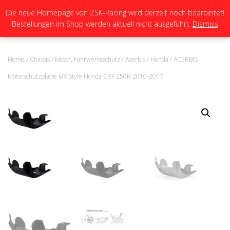
Die neue Homepage von ZSK-Racing wird derzeit noch bearbeitet!
Bestellungen im Shop werden aktuell nicht ausgeführt.
Dismiss
N
A
V
I
Home
/
Chassis
/
Motor, Fahrwerksschutz
/
Acerbis
/
Honda
/ ACERBIS
G
A
Motorschutzplatte MX Style Honda CRF 250R 2010-2017
T
I
O
N
U
M
S
C
H
A
L
T
E
N