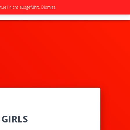
uell nicht ausgeführt.
Dismiss
TEAM
TUNING
BIKES
SHOP
 GIRLS