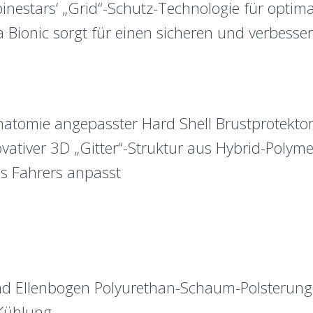
lpinestars‘ „Grid“-Schutz-Technologie für optim
la Bionic sorgt für einen sicheren und verbesse
Anatomie angepasster Hard Shell Brustprotekto
ovativer 3D „Gitter“-Struktur aus Hybrid-Pol
es Fahrers anpasst
und Ellenbogen Polyurethan-Schaum-Polsterung
 Kühlung