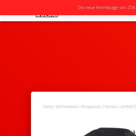
Die neue Homepage von ZSK-Ra
Home
/
MX Protektion
/
Brustpanzer
/
Women
/ ALPINES