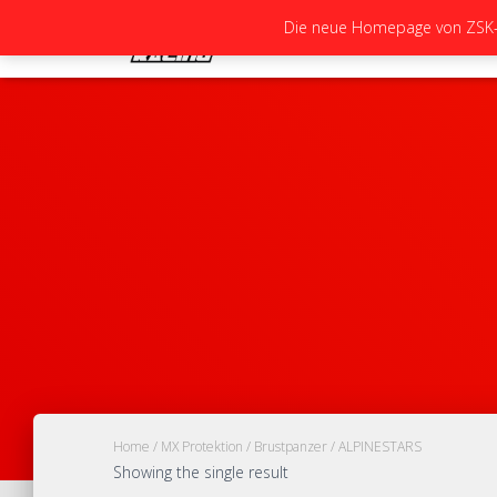
Die neue Homepage von ZSK-Ra
Home
/
MX Protektion
/
Brustpanzer
/ ALPINESTARS
Showing the single result