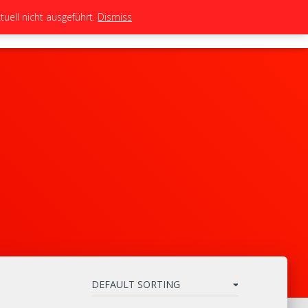
uell nicht ausgeführt.
Dismiss
TEAM
TUNING
BIKES
SHOP