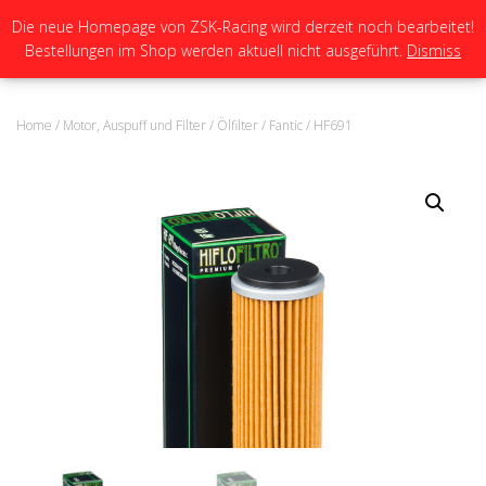
Die neue Homepage von ZSK-Racing wird derzeit noch bearbeitet!
Bestellungen im Shop werden aktuell nicht ausgeführt.
Dismiss
N
A
V
I
Home
/
Motor, Auspuff und Filter
/
Ölfilter
/
Fantic
/ HF691
G
A
T
I
O
N
U
M
S
C
H
A
L
T
E
N