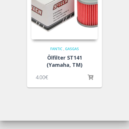
FANTIC
,
GASGAS
Ölfilter ST141
(Yamaha, TM)
4.00
€