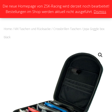
Die neue Homepage von ZSK-Racing wird derzeit noch bearbeitet!
Bestellungen im Shop werden aktuell nicht ausgeführt.
Dismiss
N
A
V
I
Home
/
MX Taschen und Rücksacke
/
Crossbrillen Taschen
/ Jopa Goggle box
G
A
black
T
I
O
N
U
M
S
C
H
A
L
T
E
N