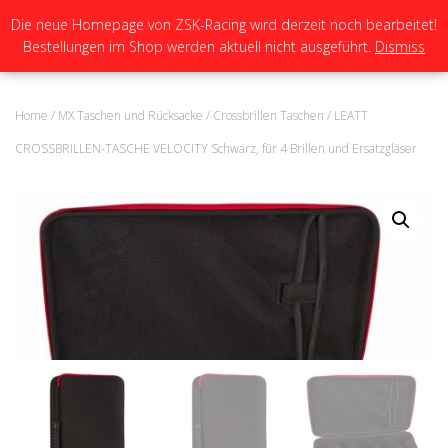
Die neue Homepage von ZSK-Racing wird derzeit noch bearbeitet!
Bestellungen im Shop werden aktuell nicht ausgeführt.
Dismiss
N
A
V
I
Home
/
MX Taschen und Rücksacke
/
Crossbrillen Taschen
/ LEATT
G
A
CROSSBRILLEN-TASCHE VELOCITY Schwarz, für 4 Brillen und Ersatzgläser
T
I
O
N
U
M
S
C
H
A
L
T
E
N