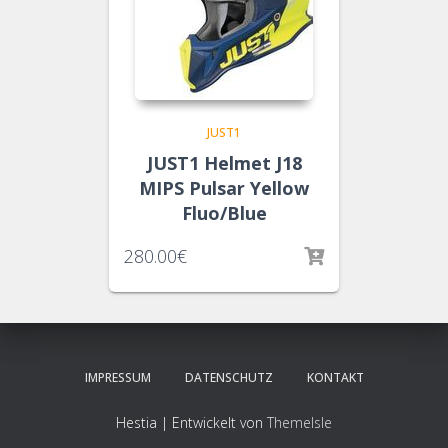
JUST1
JUST1 Helmet J18
MIPS Pulsar Yellow
Fluo/Blue
280.00
€
IMPRESSUM
DATENSCHUTZ
KONTAKT
Hestia | Entwickelt von
ThemeIsle