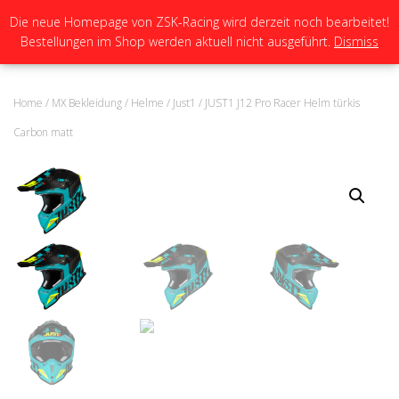
Die neue Homepage von ZSK-Racing wird derzeit noch bearbeitet!
Bestellungen im Shop werden aktuell nicht ausgeführt.
Dismiss
N
A
V
I
Home
/
MX Bekleidung
/
Helme
/
Just1
/ JUST1 J12 Pro Racer Helm türkis
G
A
Carbon matt
T
I
O
N
U
M
S
C
H
A
L
T
E
N