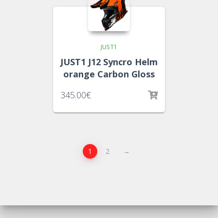
JUST1
JUST1 J12 Syncro Helm
orange Carbon Gloss
345.00
€
1
2
→