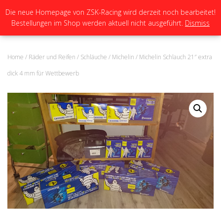
Die neue Homepage von ZSK-Racing wird derzeit noch bearbeitet!
Bestellungen im Shop werden aktuell nicht ausgeführt.
Dismiss
N
A
V
I
Home
/
Räder und Reifen
/
Schläuche
/
Michelin
/ Michelin Schlauch 21″ extra
G
A
dick 4 mm für Wettbewerb
T
I
O
N
U
M
S
C
H
A
L
T
E
N