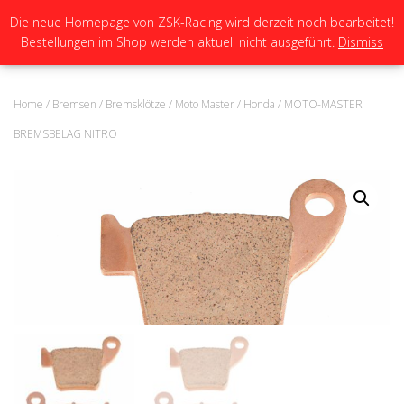
Die neue Homepage von ZSK-Racing wird derzeit noch bearbeitet!
Bestellungen im Shop werden aktuell nicht ausgeführt.
Dismiss
N
A
V
I
Home
/
Bremsen
/
Bremsklötze
/
Moto Master
/
Honda
/ MOTO-MASTER
G
A
BREMSBELAG NITRO
T
I
O
N
U
M
S
C
H
A
L
T
E
N