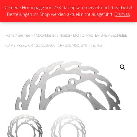
Die neue Homepage von ZSK-Racing wird derzeit noch bearbeitet!
Bestellungen im Shop werden aktuell nicht ausgeführt.
Dismiss
N
A
V
I
Home
/
Bremsen
/
Moto-Master
/
Honda
/ MOTO-MASTER BREMSSCHEIBE
G
A
FLAME Honda CR 125/250/500, CRF 250/450, 240 mm, Vorn
T
I
O
N
U
M
S
C
H
A
L
T
E
N