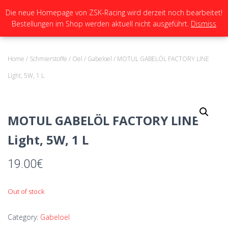
Die neue Homepage von ZSK-Racing wird derzeit noch bearbeitet!
Bestellungen im Shop werden aktuell nicht ausgeführt.
Dismiss
N
A
V
I
Home
/
Schmierstoffe
/
Oel
/
Gabeloel
/ MOTUL GABELÖL FACTORY LINE
G
A
Light, 5W, 1 L
T
I
O
N
MOTUL GABELÖL FACTORY LINE
U
M
Light, 5W, 1 L
S
C
H
19.00
€
A
L
T
Out of stock
E
N
Category:
Gabeloel