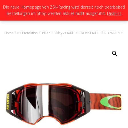
Die neue Homepage von ZSK-Racing wird derzeit noch bearbeitet!
Bestellungen im Shop werden aktuell nicht ausgeführt.
Dismiss
N
A
V
I
Home
/
MX Protektion
/
Brillen
/
Oklay
/ OAKLEY CROSSBRILLE AIRBRAKE MX
G
A
T
I
O
N
U
M
S
C
H
A
L
T
E
N