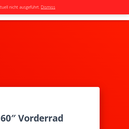
uell nicht ausgeführt.
Dismiss
TEAM
TUNING
BIKES
SHOP
.60″ Vorderrad