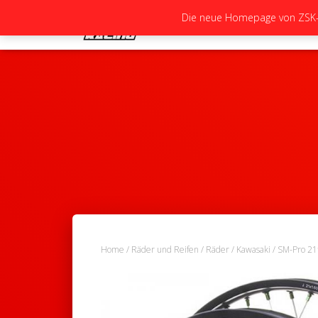
Die neue Homepage von ZSK-Ra
Home
/
Räder und Reifen
/
Räder
/
Kawasaki
/ SM-Pro 21