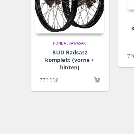
K
HONDA
,
KAWASAKI
BUD Radsatz
72
komplett (vorne +
hinten)
770.00
€