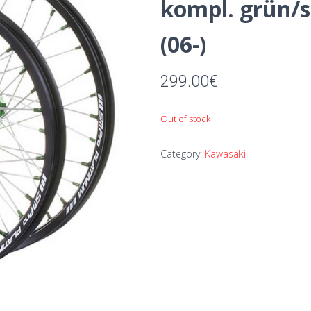
kompl. grün/
(06-)
299.00
€
Out of stock
Category:
Kawasaki