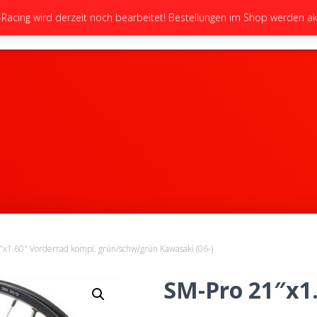
cing wird derzeit noch bearbeitet! Bestellungen im Shop werden akt
STARTSEITE
NEUIGKEITEN
GALERIE
″x1.60″ Vorderrad kompl. grün/schw/grün Kawasaki (06-)
SM-Pro 21″x1