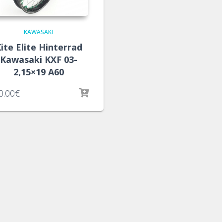
KAWASAKI
ite Elite Hinterrad
Kawasaki KXF 03-
2,15×19 A60
0.00
€