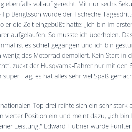
ng ebenfalls vollauf gerecht. Mit nur sechs Se
Filip Bengtsson wurde der Tscheche Tagesdrit
 er die Zeit eingebüßt hatte: „Ich bin im erste
er aufgelaufen. So musste ich überholen. Das
inmal ist es schief gegangen und ich bin gestü
n wenig das Motorrad demoliert. Kein Start in
ht“, zuckt der Husqvarna-Fahrer nur mit den S
n super Tag, es hat alles sehr viel Spaß gemach
rnationalen Top drei reihte sich ein sehr stark 
ierter Position ein und meint dazu, „ich bin
meiner Leistung.“ Edward Hübner wurde Fünfte