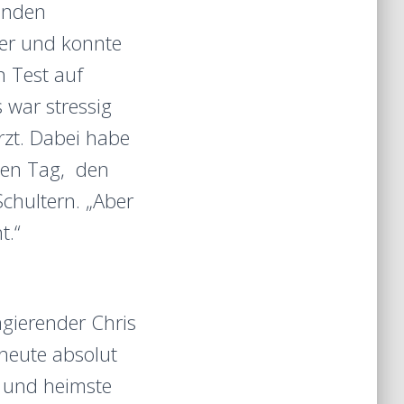
kunden
ter und konnte
n Test auf
 war stressig
rzt. Dabei habe
 den Tag, den
chultern. „Aber
t.“
agierender Chris
 heute absolut
r und heimste