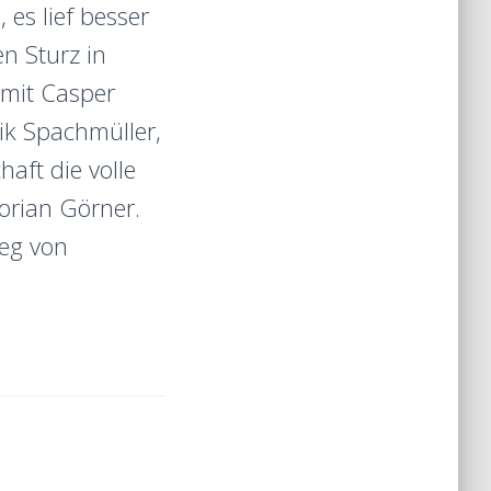
 es lief besser
en Sturz in
 mit Casper
ik Spachmüller,
aft die volle
orian Görner.
ieg von