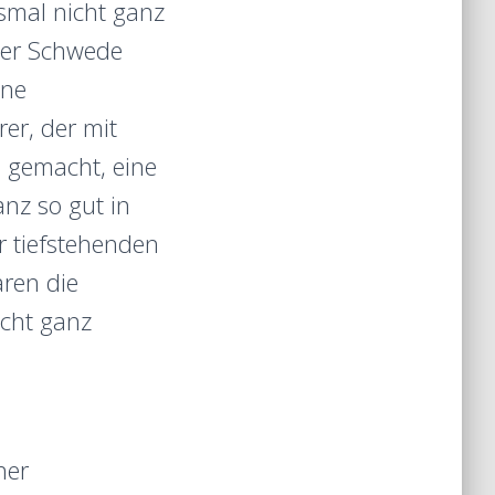
smal nicht ganz
 der Schwede
ine
er, der mit
ß gemacht, eine
anz so gut in
 tiefstehenden
ren die
icht ganz
ner