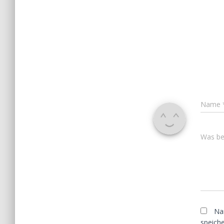
Name
Was bes
Na
speiche