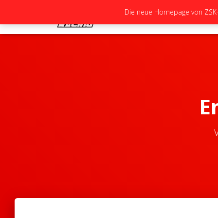
Die neue Homepage von ZSK-Ra
E
V