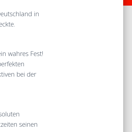
eutschland in
eckte.
in wahres Fest!
perfekten
iven bei der
soluten
zeiten seinen