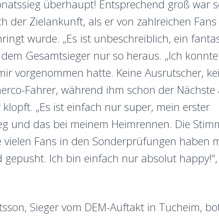
natssieg überhaupt! Entsprechend groß war s
h der Zielankunft, als er von zahlreichen Fan
ingt wurde. „Es ist unbeschreiblich, ein fantas
s dem Gesamtsieger nur so heraus. „Ich konnte
 mir vorgenommen hatte. Keine Ausrutscher, kei
Sherco-Fahrer, während ihm schon der Nächst
 klopft. „Es ist einfach nur super, mein erster
eg und das bei meinem Heimrennen. Die Sti
e vielen Fans in den Sonderprüfungen haben m
gepusht. Ich bin einfach nur absolut happy!“,
tsson, Sieger vom DEM-Auftakt in Tucheim, bot