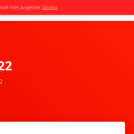
uell nicht ausgeführt.
Dismiss
TEAM
TUNING
BIKES
SHOP
22
2