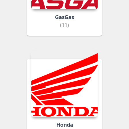
GasGas
(11)
Honda