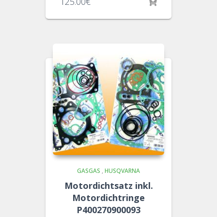
125.00
€
GASGAS
,
HUSQVARNA
Motordichtsatz inkl.
Motordichtringe
P400270900093