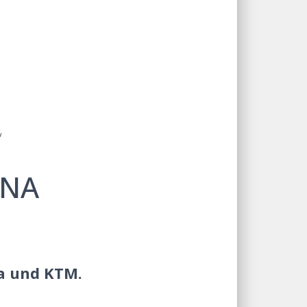
“
ENA
na und KTM.