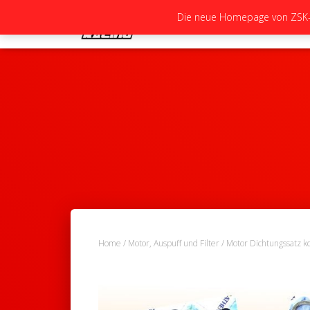
Die neue Homepage von ZSK-Ra
Home
/
Motor, Auspuff und Filter
/
Motor Dichtungssatz k