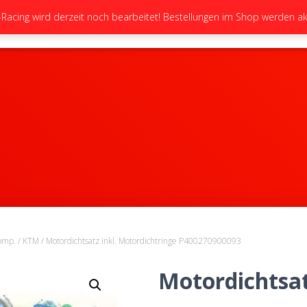
cing wird derzeit noch bearbeitet! Bestellungen im Shop werden akt
STARTSEITE
NEUIGKEITEN
GALERIE
omp.
/
KTM
/ Motordichtsatz inkl. Motordichtringe P400270900093
Motordichtsat