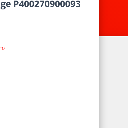
nge P400270900093
KTM