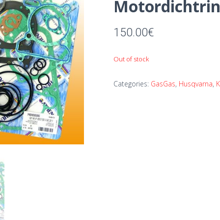
Motordichtri
150.00
€
Out of stock
Categories:
GasGas
,
Husqvarna
,