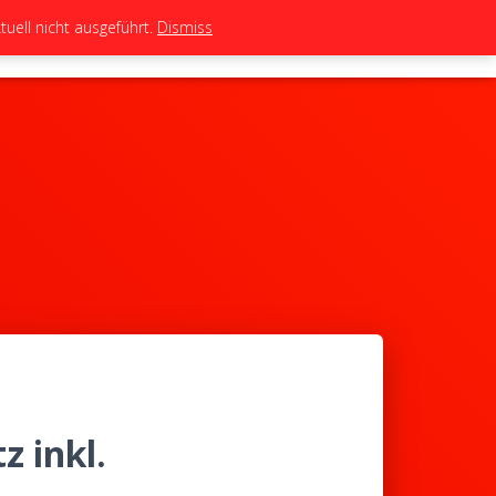
uell nicht ausgeführt.
Dismiss
TEAM
TUNING
BIKES
SHOP
z inkl.