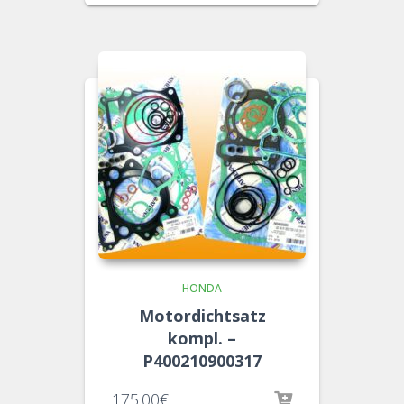
HONDA
Motordichtsatz
kompl. –
P400210900317
175.00
€