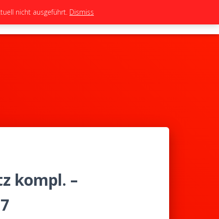
uell nicht ausgeführt.
Dismiss
TEAM
TUNING
BIKES
SHOP
z kompl. –
17