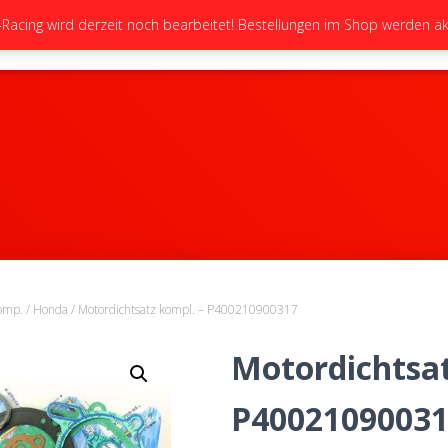
cing wird derzeit noch bearbeitet! Bestellungen im Shop werden akt
STARTSEITE
NEUIGKEITEN
GALERIE
omp.
/
Honda
/ Motordichtsatz kompl. – P400210900317
Motordichtsat
P4002109003