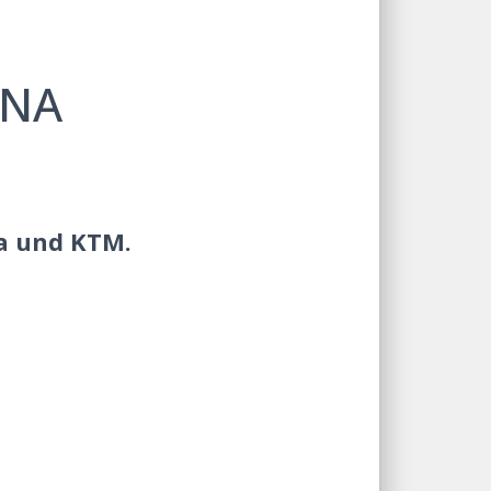
ENA
na und KTM.