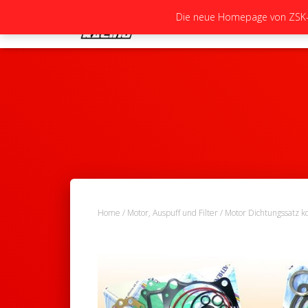
Die neue Homepage von ZSK-Ra
Home
/
Motor, Auspuff und Filter
/
Motor Dichtungssatz k