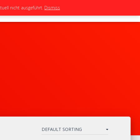
uell nicht ausgeführt.
Dismiss
TEAM
TUNING
BIKES
SHOP