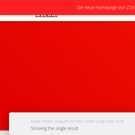
Die neue Homepage von ZSK-Ra
Home
/
Motor, Auspuff und Filter
/
VHM Tunig-Teile
/ KTM
Showing the single result