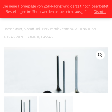
Die neue Homepage von ZSK-Racing wird derzeit noch bearbeitet!
Bestellungen im Shop werden aktuell nicht ausgeführt.
Dismiss
N
A
V
I
Home
/
Motor, Auspuff und Filter
/
Ventile
/
Yamaha
/ ATHENA TITAN
G
A
AUSLASS-VENTIL YAMAHA, GASGAS
T
I
O
N
U
M
S
C
H
A
L
T
E
N