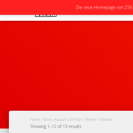
Die neue Homepage von ZSK-Ra
Home
/
Motor, Auspuff und Filter
/
Ventile
/ Yamaha
Showing 1–12 of 13 results