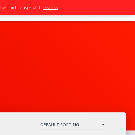
uell nicht ausgeführt.
Dismiss
TEAM
TUNING
BIKES
SHOP