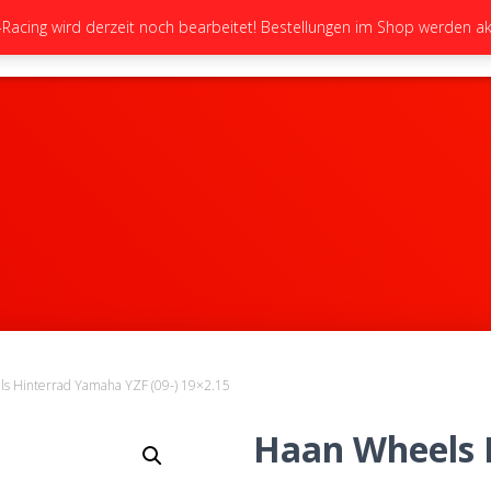
cing wird derzeit noch bearbeitet! Bestellungen im Shop werden akt
STARTSEITE
NEUIGKEITEN
GALERIE
s Hinterrad Yamaha YZF (09-) 19×2.15
Haan Wheels 