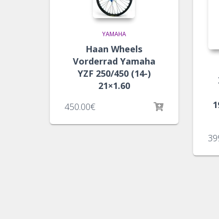
YAMAHA
Haan Wheels
Vorderrad Yamaha
YZF 250/450 (14-)
21×1.60
1
450.00
€
39