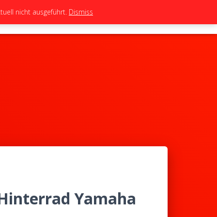
uell nicht ausgeführt.
Dismiss
TEAM
TUNING
BIKES
SHOP
Hinterrad Yamaha