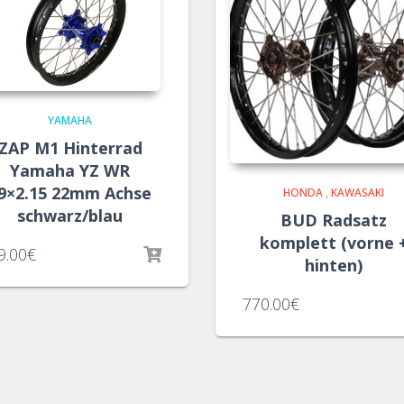
YAMAHA
ZAP M1 Hinterrad
Yamaha YZ WR
9×2.15 22mm Achse
HONDA
,
KAWASAKI
schwarz/blau
BUD Radsatz
komplett (vorne 
9.00
€
hinten)
770.00
€