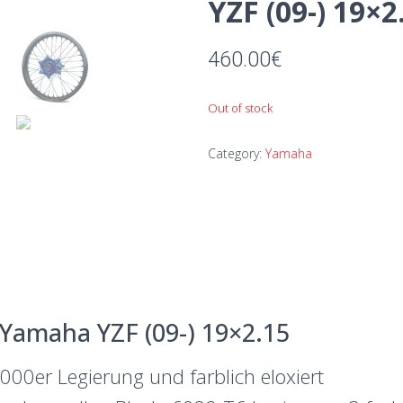
YZF (09-) 19×2
460.00
€
Out of stock
Category:
Yamaha
Yamaha YZF (09-) 19×2.15
000er Legierung und farblich eloxiert