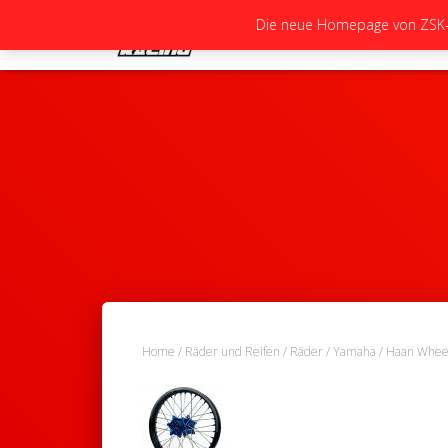
Die neue Homepage von ZSK-Ra
Home
/
Räder und Reifen
/
Räder
/
Yamaha
/ Haan Wheel