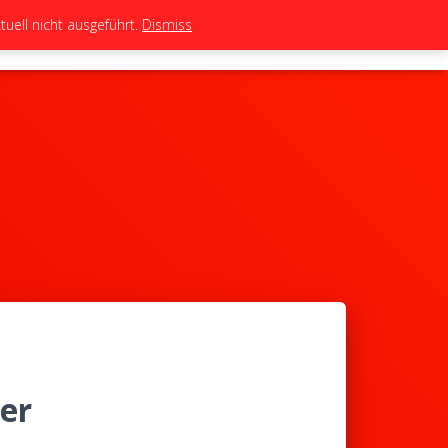
uell nicht ausgeführt.
Dismiss
TEAM
TUNING
BIKES
SHOP
er