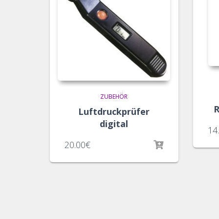
ZUBEHÖR
R
Luftdruckprüfer
digital
14
20.00
€