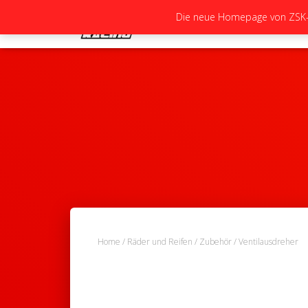
Die neue Homepage von ZSK-Ra
Home
/
Räder und Reifen
/
Zubehör
/ Ventilausdreher